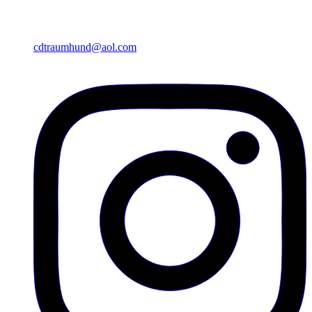
cdtraumhund@aol.com