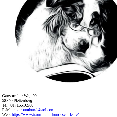
Gansmecker Weg 20
58840 Plettenberg
Tel.: 01715516560
E-Mail:
cdtraumhund@aol.com
Web:
https://www.traumhund-hundeschule.de/