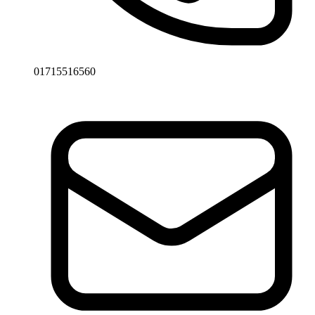
01715516560
Email